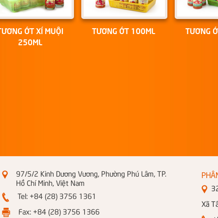
TƯƠNG ỚT XÍ MUỘI
TƯƠNG ỚT 100ML
TƯƠNG Ớ
250ML
97/5/2 Kinh Dương Vương, Phường Phú Lâm, TP.
PHÂ
Hồ Chí Minh, Việt Nam
326
Tel: +84 (28) 3756 1361
Xã T
Fax: +84 (28) 3756 1366