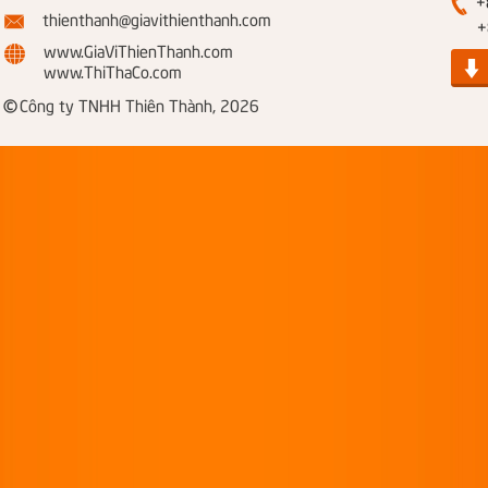
+8
thienthanh@giavithienthanh.com
+84
www.GiaViThienThanh.com
www.ThiThaCo.com
©
Công ty TNHH Thiên Thành, 2026