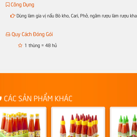
Công Dụng
Dùng làm gia vị nấu Bò kho, Cari, Phở, ngâm rượu làm rượu khai vị
Quy Cách Đóng Gói
1 thùng = 48 hủ
CÁC SẢN PHẨM KHÁC