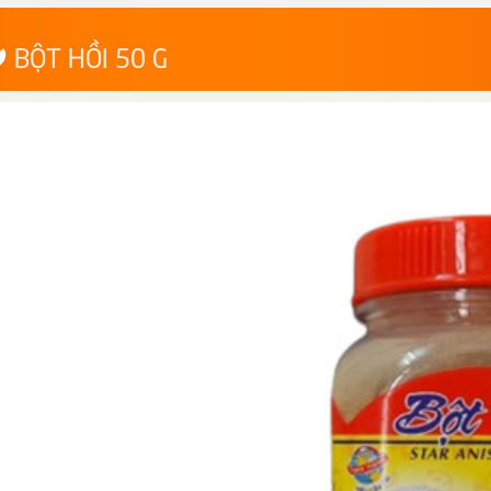
BỘT HỒI 50 G