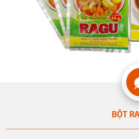
BỘT R