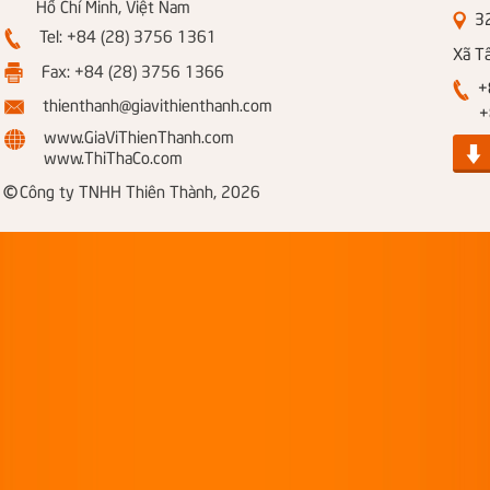
Hồ Chí Minh, Việt Nam
326
Tel: +84 (28) 3756 1361
Xã T
Fax: +84 (28) 3756 1366
+8
thienthanh@giavithienthanh.com
+84
www.GiaViThienThanh.com
www.ThiThaCo.com
©
Công ty TNHH Thiên Thành, 2026