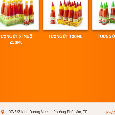
TƯƠNG ỚT XÍ MUỘI
TƯƠNG ỚT 100ML
TƯƠNG Ớ
250ML
97/5/2 Kinh Dương Vương, Phường Phú Lâm, TP.
PHÂ