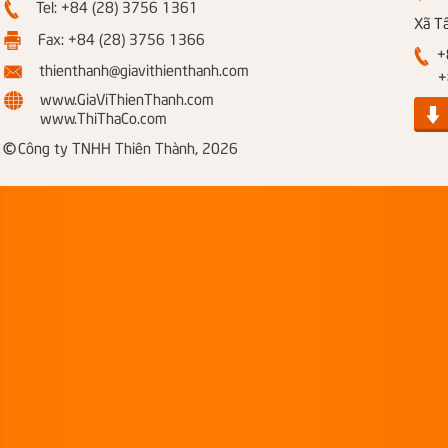
Tel: +84 (28) 3756 1361
Xã T
Fax: +84 (28) 3756 1366
+8
thienthanh@giavithienthanh.com
+84
www.GiaViThienThanh.com
www.ThiThaCo.com
©
Công ty TNHH Thiên Thành, 2026