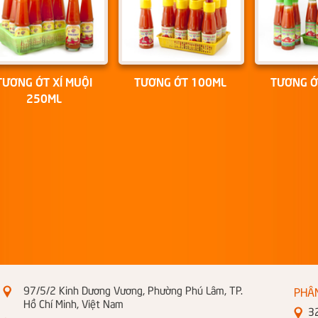
TƯƠNG ỚT XÍ MUỘI
TƯƠNG ỚT 100ML
TƯƠNG Ớ
250ML
97/5/2 Kinh Dương Vương, Phường Phú Lâm, TP.
PHÂ
Hồ Chí Minh, Việt Nam
326